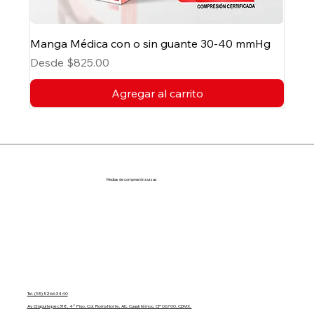
Manga Médica con o sin guante 30-40 mmHg
Precio de oferta
Desde
$825.00
Agregar al carrito
Medias de compresión suizas
Tel. (55) 5266 3440
Av. Chapultepec 318, 4° Piso, Col. Roma Norte, Alc. Cuauhtémoc, CP 06700, CDMX.