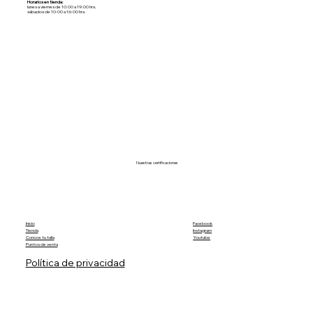
Horarios en tienda:
lunes a viernes de 10:00 a 19:00 hrs.
sábados de 10:00 a 16:00 hrs.
Nuestras certificaciones
Inicio
Facebook
Tienda
Instagram
Conoce tu talla
Youtube
Puntos de venta
Política de privacidad