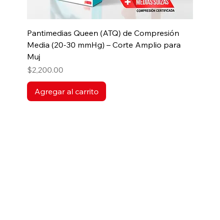
Pantimedias Queen (ATQ) de Compresión
Media (20-30 mmHg) – Corte Amplio para
Muj
Precio
$2,200.00
Agregar al carrito