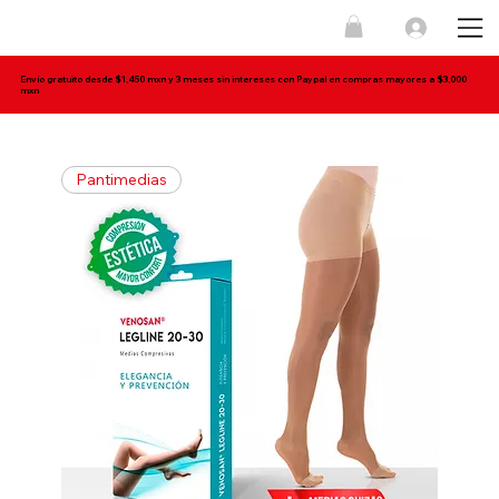
Envío gratuito desde $1,450 mxn y 3 meses sin intereses con Paypal en compras mayores a $3,000
mxn
Pantimedias