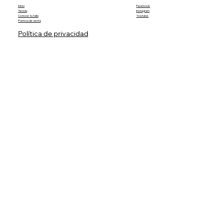
Inicio
Facebook
Tienda
Instagram
Conoce tu talla
Youtube
Puntos de venta
Política de privacidad